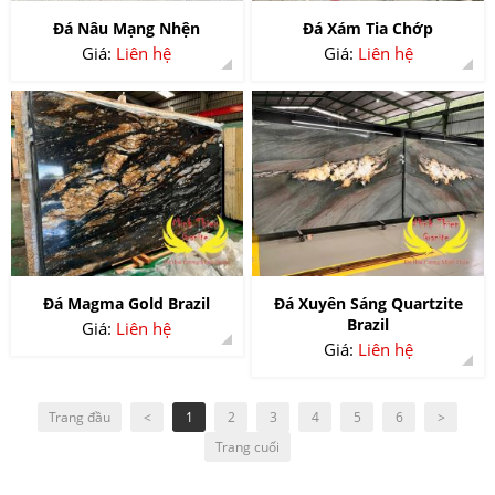
Đá Nâu Mạng Nhện
Đá Xám Tia Chớp
Giá:
Liên hệ
Giá:
Liên hệ
Đá Magma Gold Brazil
Đá Xuyên Sáng Quartzite
Brazil
Giá:
Liên hệ
Giá:
Liên hệ
Trang đầu
<
1
2
3
4
5
6
>
Trang cuối