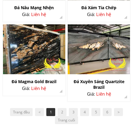
Đá Nâu Mạng Nhện
Đá Xám Tia Chớp
Giá:
Liên hệ
Giá:
Liên hệ
Đá Magma Gold Brazil
Đá Xuyên Sáng Quartzite
Brazil
Giá:
Liên hệ
Giá:
Liên hệ
Trang đầu
<
1
2
3
4
5
6
>
Trang cuối