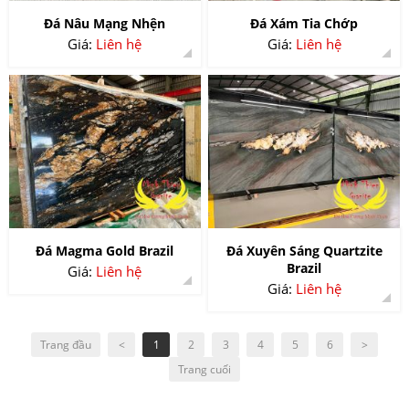
Đá Nâu Mạng Nhện
Đá Xám Tia Chớp
Giá:
Liên hệ
Giá:
Liên hệ
Đá Magma Gold Brazil
Đá Xuyên Sáng Quartzite
Brazil
Giá:
Liên hệ
Giá:
Liên hệ
Trang đầu
<
1
2
3
4
5
6
>
Trang cuối