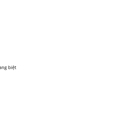
Đá Hoa Cương Tại Cái Bè
Giá:
Liên hệ
ang biệt
Đá Nâu Mạng Nhện
Giá:
Liên hệ