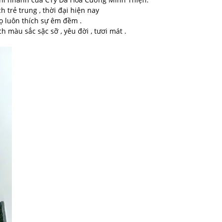
 trẻ trung , thời đại hiện nay
ọ luôn thích sự êm đềm .
 màu sắc sặc sỡ , yêu đời , tươi mát .