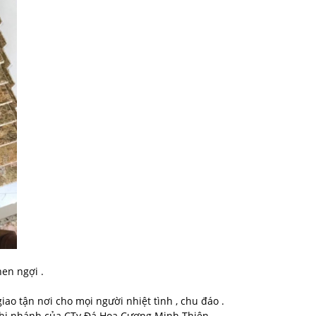
en ngợi .
ao tận nơi cho mọi người nhiệt tình , chu đáo .
chi nhánh của CTy Đá Hoa Cương Minh Thiện.