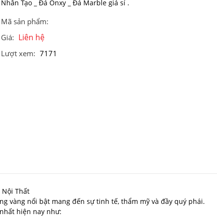
Nhân Tạo _ Đá Onxy _ Đá Marble giá sỉ .
Mã sản phẩm:
Liên hệ
Giá:
Lượt xem:
7171
 Nội Thất
ng vàng nổi bật mang đến sự tinh tế, thẩm mỹ và đầy quý phái.
nhất hiện nay như: