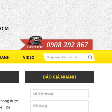
0908 292 867
Đá Hoa Cương Tại Hậu Giang
Giá:
Liên hệ
NHANH
VIDEO
BÁO GIÁ NHANH
 thang được
e _ Đá