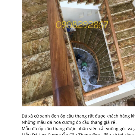
Đá xà cừ xanh đen ốp cầu thang rất được khách hàng kh
Những mẫu đá hoa cương ốp cầu thang giá rẻ .
Mẫu đá ốp cầu thang được nhân viên cắt vuông góc và gi
Mẫu Đá Hoa Cương Ốp Cầu Thang đẹp , đều có tại các 