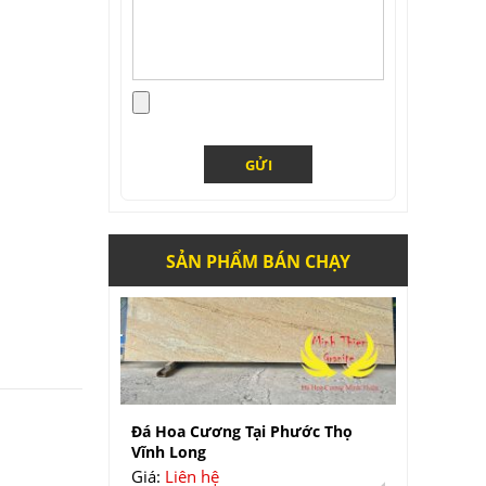
Đá Onxy Xanh Ngọc
Giá:
Liên hệ
SẢN PHẨM BÁN CHẠY
Đá Hoa Cương Tại Phước Thọ
Vĩnh Long
Giá:
Liên hệ