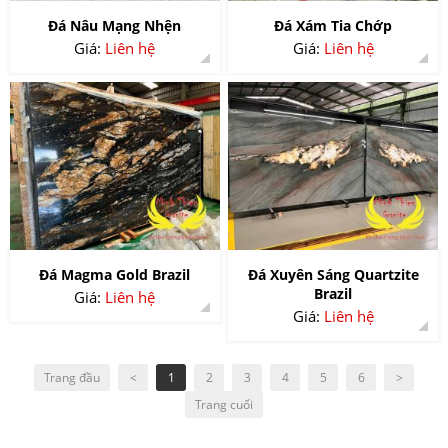
Đá Nâu Mạng Nhện
Đá Xám Tia Chớp
Giá:
Liên hệ
Giá:
Liên hệ
Đá Magma Gold Brazil
Đá Xuyên Sáng Quartzite
Brazil
Giá:
Liên hệ
Giá:
Liên hệ
Trang đầu
<
1
2
3
4
5
6
>
Trang cuối