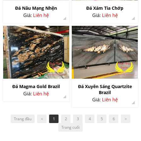
Đá Nâu Mạng Nhện
Đá Xám Tia Chớp
Giá:
Liên hệ
Giá:
Liên hệ
Đá Magma Gold Brazil
Đá Xuyên Sáng Quartzite
Brazil
Giá:
Liên hệ
Giá:
Liên hệ
Trang đầu
<
1
2
3
4
5
6
>
Trang cuối