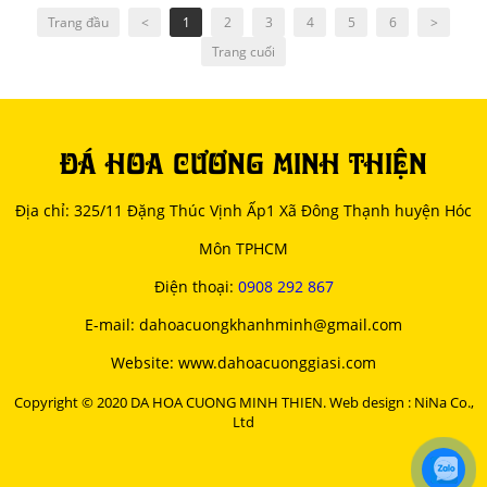
Trang đầu
<
1
2
3
4
5
6
>
Trang cuối
ĐÁ HOA CƯƠNG MINH THIỆN
Địa chỉ: 325/11 Đặng Thúc Vịnh Ấp1 Xã Đông Thạnh huyện Hóc
Môn TPHCM
Điện thoại:
0908 292 867
E-mail: dahoacuongkhanhminh@gmail.com
Website: www.dahoacuonggiasi.com
Copyright © 2020 DA HOA CUONG MINH THIEN. Web design : NiNa Co.,
Ltd