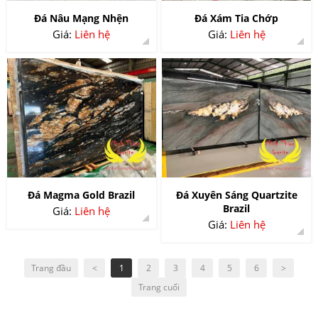
Đá Nâu Mạng Nhện
Đá Xám Tia Chớp
Giá:
Liên hệ
Giá:
Liên hệ
Đá Magma Gold Brazil
Đá Xuyên Sáng Quartzite
Brazil
Giá:
Liên hệ
Giá:
Liên hệ
Trang đầu
<
1
2
3
4
5
6
>
Trang cuối