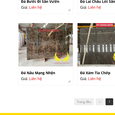
Đá Bước Đi Sân Vườn
Đá Lai Châu Lót Sâ
Giá:
Liên hệ
Giá:
Liên hệ
Đá Nâu Mạng Nhện
Đá Xám Tia Chớp
Giá:
Liên hệ
Giá:
Liên hệ
Trang đầu
<
1