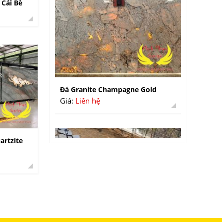
 Cái Bè
Đá Granite Champagne Gold
Giá:
Liên hệ
artzite