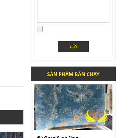
Đá Hoa Cương Tại Hậu Giang
Giá:
Liên hệ
SẢN PHẨM BÁN CHẠY
Đá Onxy Xanh Ngọc
Giá:
Liên hệ