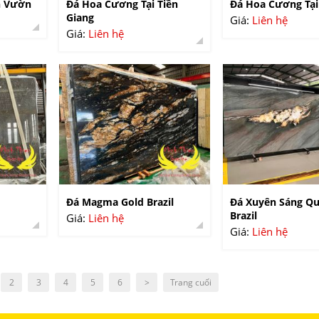
n Vườn
Đá Hoa Cương Tại Tiền
Đá Hoa Cương Tại
Giang
Giá:
Liên hệ
Giá:
Liên hệ
Đá Magma Gold Brazil
Đá Xuyên Sáng Qu
Brazil
Giá:
Liên hệ
Giá:
Liên hệ
2
3
4
5
6
>
Trang cuối