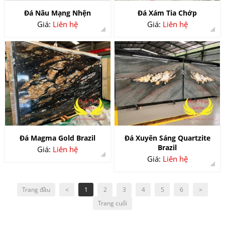
Đá Nâu Mạng Nhện
Đá Xám Tia Chớp
Giá:
Liên hệ
Giá:
Liên hệ
Đá Magma Gold Brazil
Đá Xuyên Sáng Quartzite
Brazil
Giá:
Liên hệ
Giá:
Liên hệ
Trang đầu
<
1
2
3
4
5
6
>
Trang cuối