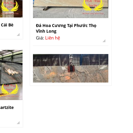
Đá Hoa Cương Tại Phước Thọ
Vĩnh Long
 Cái Bè
Giá:
Liên hệ
artzite
Đá Granite Champagne Gold
Giá:
Liên hệ