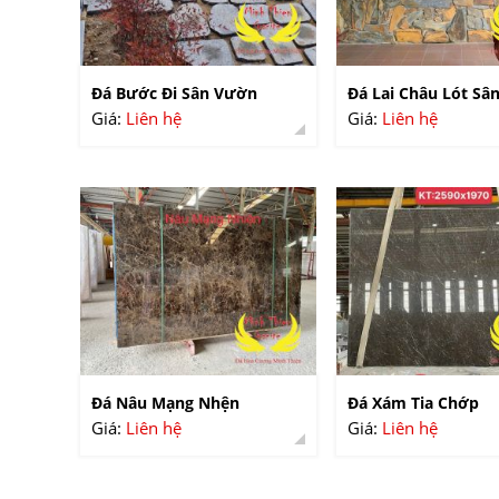
Đá Bước Đi Sân Vườn
Đá Lai Châu Lót Sâ
Giá:
Liên hệ
Giá:
Liên hệ
Đá Nâu Mạng Nhện
Đá Xám Tia Chớp
Giá:
Liên hệ
Giá:
Liên hệ