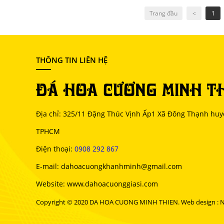
Trang đầu
<
1
THÔNG TIN LIÊN HỆ
ĐÁ HOA CƯƠNG MINH T
Địa chỉ: 325/11 Đặng Thúc Vịnh Ấp1 Xã Đông Thạnh hu
TPHCM
Điện thoại:
0908 292 867
E-mail: dahoacuongkhanhminh@gmail.com
Website: www.dahoacuonggiasi.com
Copyright © 2020 DA HOA CUONG MINH THIEN. Web design : Ni